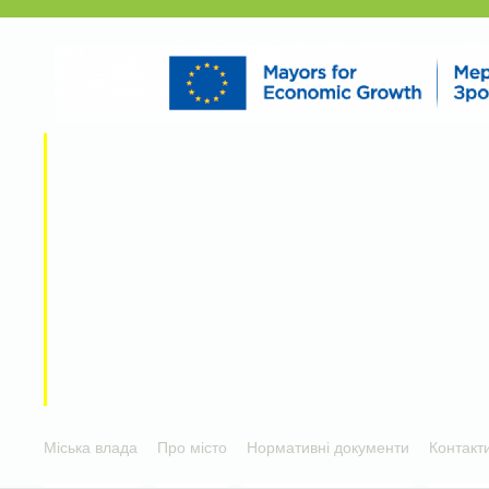
Міська влада
Про місто
Нормативні документи
Контакт