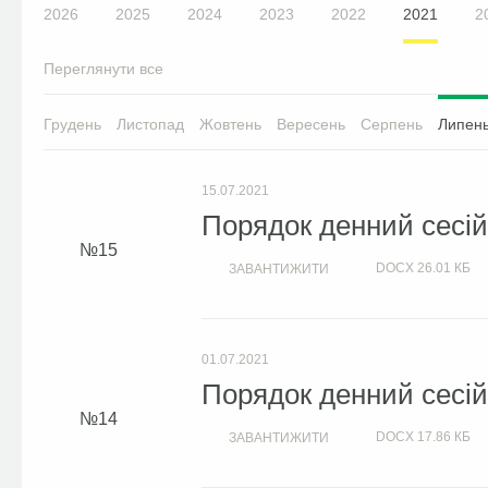
2026
2025
2024
2023
2022
2021
2
Переглянути все
Грудень
Листопад
Жовтень
Вересень
Серпень
Липен
15.07.2021
Порядок денний сесій 
15
DOCX
26.01 КБ
ЗАВАНТИЖИТИ
01.07.2021
Порядок денний сесій 
14
DOCX
17.86 КБ
ЗАВАНТИЖИТИ