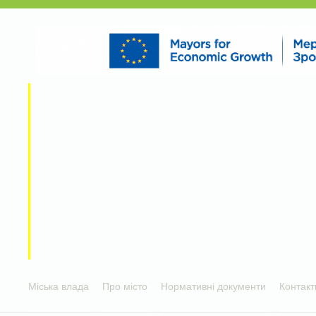
Міська влада
Про місто
Нормативні документи
Контакт