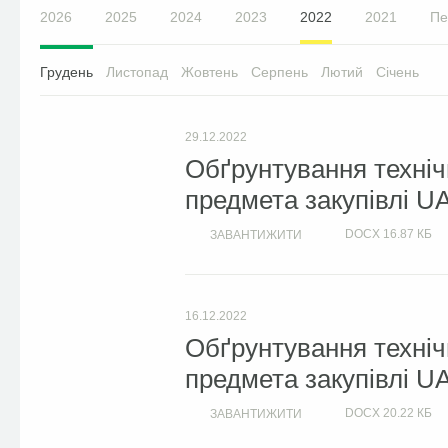
2026
2025
2024
2023
2022
2021
Пе
Грудень
Листопад
Жовтень
Серпень
Лютий
Січень
29.12.2022
Обґрунтування техніч
предмета закупівлі U
DOCX
16.87 КБ
ЗАВАНТИЖИТИ
16.12.2022
Обґрунтування техніч
предмета закупівлі U
DOCX
20.22 КБ
ЗАВАНТИЖИТИ