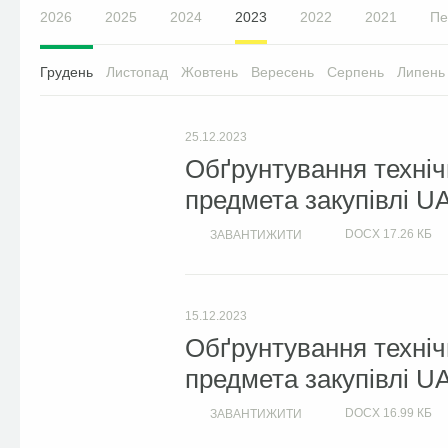
2026
2025
2024
2023
2022
2021
Пе
Грудень
Листопад
Жовтень
Вересень
Серпень
Липень
25.12.2023
Обґрунтування техніч
предмета закупівлі U
DOCX
17.26 КБ
ЗАВАНТИЖИТИ
15.12.2023
Обґрунтування техніч
предмета закупівлі U
DOCX
16.99 КБ
ЗАВАНТИЖИТИ