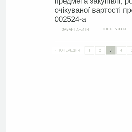
предмета закупівлі, 
очікуваної вартості п
002524-a
DOCX
15.93 КБ
ЗАВАНТИЖИТИ
‹ ПОПЕРЕДНЯ
1
2
3
4