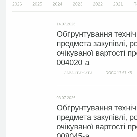
2026
2025
2024
2023
2022
2021
П
14.07.2026
Обґрунтування техніч
предмета закупівлі, 
очікуваної вартості п
004020-a
DOCX
17.67 КБ
ЗАВАНТИЖИТИ
03.07.2026
Обґрунтування техніч
предмета закупівлі, 
очікуваної вартості п
008045-a