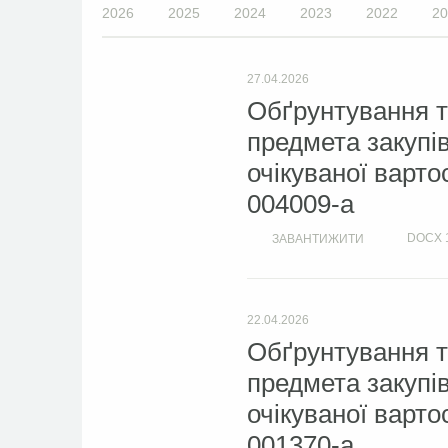
2026
2025
2024
2023
2022
20
27.04.2026
Обґрунтування т
предмета закупі
очікуваної варто
004009-a
DOCX
ЗАВАНТИЖИТИ
22.04.2026
Обґрунтування т
предмета закупі
очікуваної варто
001370-a.