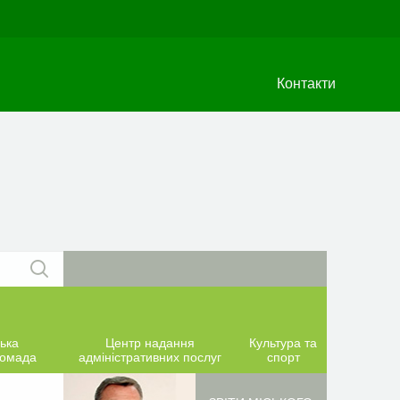
Контакти
ька
Центр надання
Культура та
ромада
адміністративних послуг
спорт