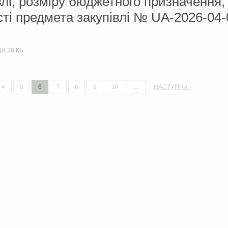
влі, розміру бюджетного призначення,
сті предмета закупівлі № UA-2026-04-
18.28 КБ
4
5
6
7
8
9
10
…
НАСТУПНА ›