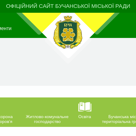
ОФІЦІЙНИЙ САЙТ БУЧАНСЬКОЇ МІСЬКОЇ РАДИ
менти
хорона
Житлово-комунальне
Освіта
Бучанська міс
оров’я
господарство
територіальна г