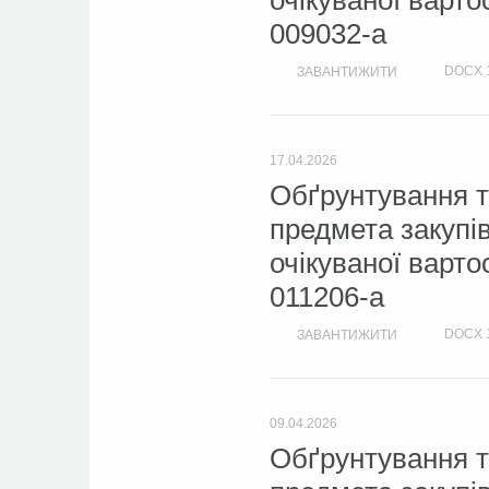
очікуваної варто
009032-а
DOCX
ЗАВАНТИЖИТИ
17.04.2026
Обґрунтування т
предмета закупі
очікуваної варто
011206-а
DOCX
ЗАВАНТИЖИТИ
09.04.2026
Обґрунтування т