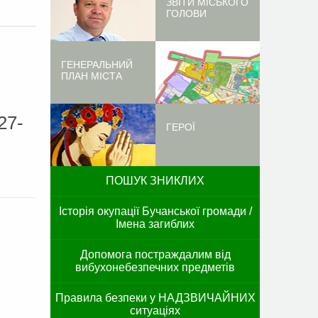
ЗВІТИ МІСЬКОГО
ГОЛОВИ
ГЕНЕРАЛЬНИЙ
ПЛАН МІСТА
27-
ГЕРОЇ
ПОШУК ЗНИКЛИХ
Історія окупації Бучанської громади /
Імена загиблих
Допомога постраждалим від
вибухонебезпечних предметів
Правила безпеки у НАДЗВИЧАЙНИХ
ситуаціях