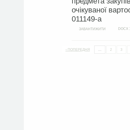
предмета закупі
очікуваної варто
011149-a
DOCX
ЗАВАНТИЖИТИ
‹ ПОПЕРЕДНЯ
…
2
3