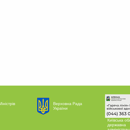
Міністрів
Верховна Рада
України
Київська об
державна
адміністрац