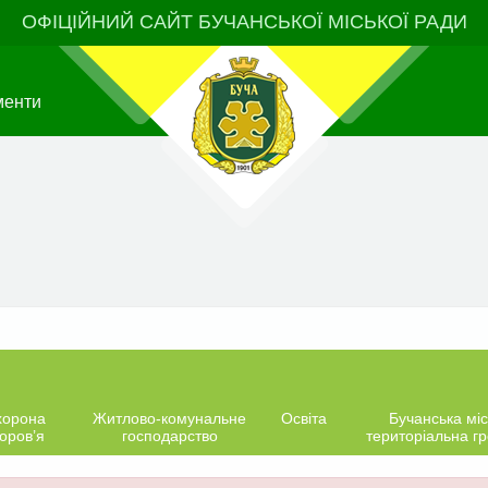
ОФІЦІЙНИЙ САЙТ БУЧАНСЬКОЇ МІСЬКОЇ РАДИ
менти
хорона
Житлово-комунальне
Освіта
Бучанська міс
оров’я
господарство
територіальна г