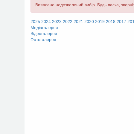
Повідомлення
Виявлено недозволений вибір. Будь ласка, зверніт
про
помилку
2025
2024
2023
2022
2021
2020
2019
2018
2017
20
Медіагалерея
Відеогалерея
Фотогалерея