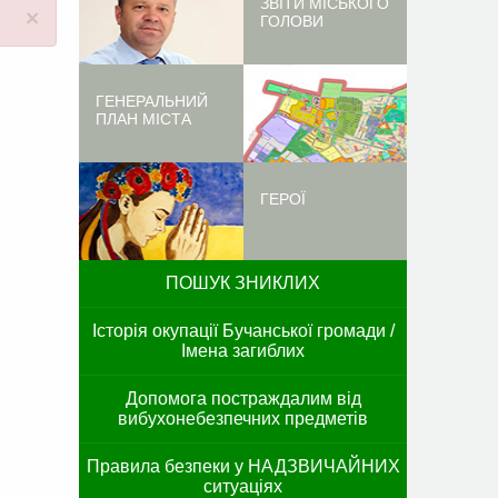
ЗВІТИ МІСЬКОГО
×
ГОЛОВИ
ГЕНЕРАЛЬНИЙ
ПЛАН МІСТА
ГЕРОЇ
ПОШУК ЗНИКЛИХ
Історія окупації Бучанської громади /
Імена загиблих
Допомога постраждалим від
вибухонебезпечних предметів
Правила безпеки у НАДЗВИЧАЙНИХ
ситуаціях