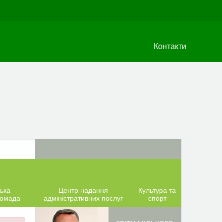
Контакти
ька
Центр надання
Культура та
ромада
адміністративних послуг
спорт