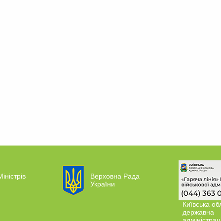
Міністрів
Верховна Рада
України
Київська об
державна
адміністрац