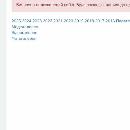
Повідомлення
Виявлено недозволений вибір. Будь ласка, зверніться до ад
про
помилку
2025
2024
2023
2022
2021
2020
2019
2018
2017
2016
Перегл
Медіагалерея
Відеогалерея
Фотогалерея