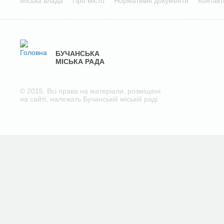
Міська влада
Про місто
Нормативні документи
Контакт
БУЧАНСЬКА
МІСЬКА РАДА
© 2015. Всі права на матеріали, розміщені
на сайті, належать Бучанській міській раді