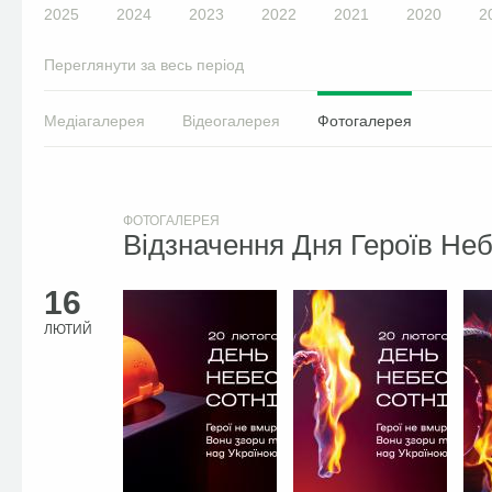
2025
2024
2023
2022
2021
2020
2
Переглянути за весь період
Медіагалерея
Відеогалерея
Фотогалерея
ФОТОГАЛЕРЕЯ
Відзначення Дня Героїв Неб
16
ЛЮТИЙ