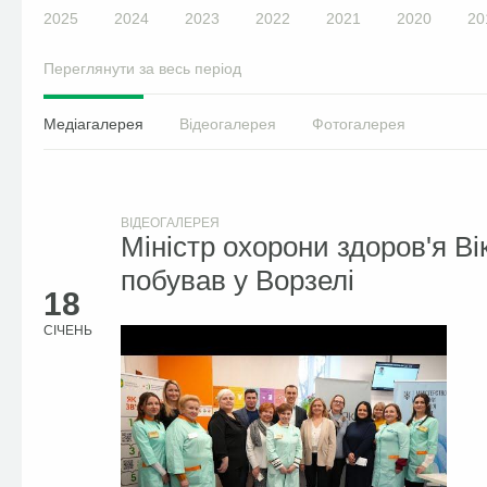
2025
2024
2023
2022
2021
2020
20
Переглянути за весь період
Медіагалерея
Відеогалерея
Фотогалерея
ВІДЕОГАЛЕРЕЯ
Міністр охорони здоров'я В
побував у Ворзелі
18
СІЧЕНЬ