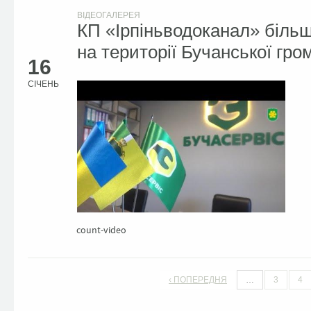
ВІДЕОГАЛЕРЕЯ
КП «Ірпіньводоканал» більш
на території Бучанської гро
16
СІЧЕНЬ
count-video
‹ ПОПЕРЕДНЯ
…
3
4