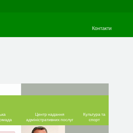
Контакти
ька
Центр надання
Культура та
ромада
адміністративних послуг
спорт