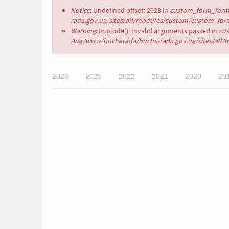
Повідомлення
Notice
: Undefined offset: 2023 in
custom_form_form_
про
rada.gov.ua/sites/all/modules/custom/custom_form
помилку
Warning
: implode(): Invalid arguments passed in
cu
/var/www/bucharada/bucha-rada.gov.ua/sites/all/
2026
2025
2022
2021
2020
20