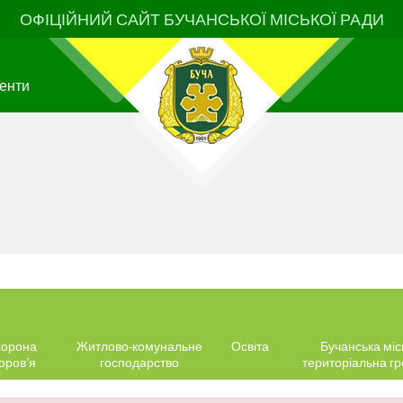
ОФІЦІЙНИЙ САЙТ БУЧАНСЬКОЇ МІСЬКОЇ РАДИ
енти
орона
Житлово-комунальне
Освіта
Бучанська міс
оров’я
господарство
територіальна г