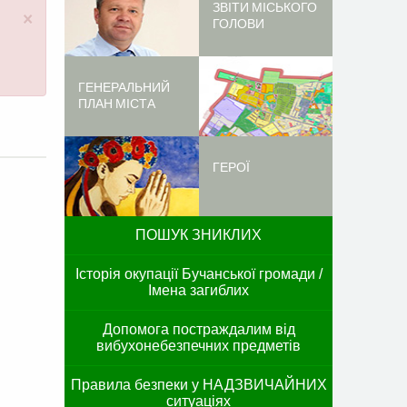
ЗВІТИ МІСЬКОГО
×
ГОЛОВИ
ГЕНЕРАЛЬНИЙ
ПЛАН МІСТА
ГЕРОЇ
ПОШУК ЗНИКЛИХ
Історія окупації Бучанської громади /
Імена загиблих
Допомога постраждалим від
вибухонебезпечних предметів
Правила безпеки у НАДЗВИЧАЙНИХ
ситуаціях