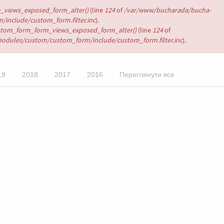
views_exposed_form_alter()
(line
124
of
/var/www/bucharada/bucha-
/include/custom_form.filter.inc
).
stom_form_form_views_exposed_form_alter()
(line
124
of
modules/custom/custom_form/include/custom_form.filter.inc
).
19
2018
2017
2016
Переглянути все