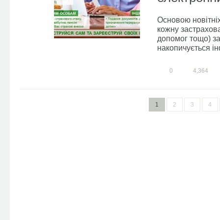
Основою новітніх
кожну застрахова
допомог тощо) за
накопичується ін
0
4,364
1
2
3
4