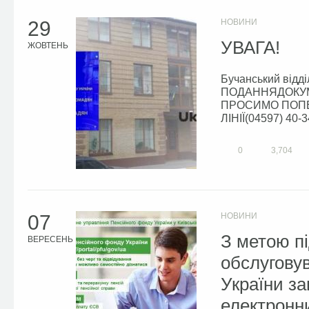
29
НОВИНИ
УВАГА!
ЖОВТЕНЬ
Бучанський відд
ПОДАННЯДОКУМ
ПРОСИМО ПОП
ЛІНІЇ(04597) 40-
0
3,704
07
НОВИНИ
З метою пі
ВЕРЕСЕНЬ
обслугову
України з
електронни