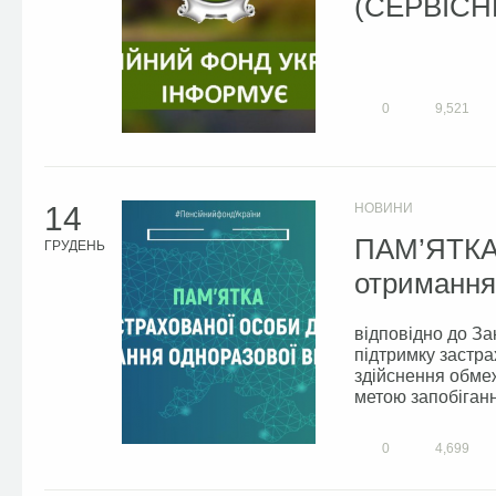
(СЕРВІСН
0
9,521
14
НОВИНИ
ПАМ’ЯТКА 
ГРУДЕНЬ
отримання
відповідно до За
підтримку застра
здійснення обме
метою запобіганн
0
4,699