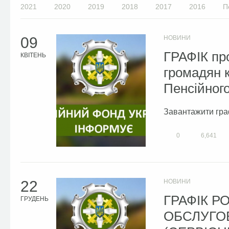
2021
2020
2019
2018
2017
2016
П
09
НОВИНИ
ГРАФІК пр
КВІТЕНЬ
громадян 
Пенсійного
Завантажити гр
0
6,641
22
НОВИНИ
ГРАФІК Р
ГРУДЕНЬ
ОБСЛУГО