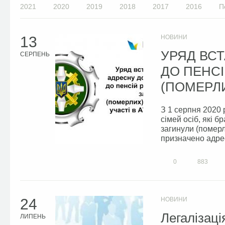
2021
2020
2019
2018
2017
2016
П
13
НОВИНИ
УРЯД ВС
СЕРПЕНЬ
ДО ПЕНС
(ПОМЕРЛИ
З 1 серпня 2020 
сімей осіб, які 
загинули (померл
призначено адрес
0
883
24
НОВИНИ
Легалізаці
ЛИПЕНЬ