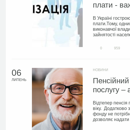
плати - в
В Україні гостро
плати.Тому, одни
виконавчої влади 
зайнятості населе
0
959
06
НОВИНИ
Пенсійний
ЛИПЕНЬ
послугу – 
Відтепер пенсія 
віку. Додатково 
фонду не потрібн
дозволяє надати 