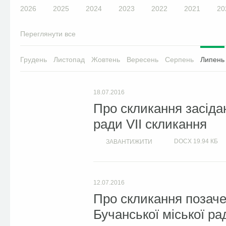
2026
2025
2024
2023
2022
2021
20
Переглянути все
Грудень
Листопад
Жовтень
Вересень
Серпень
Липень
18.07.2016
Про скликання засідан
ради VІІ скликання
DOCX
19.94 КБ
ЗАВАНТИЖИТИ
12.07.2016
Про скликання позачер
Бучанської міської ра