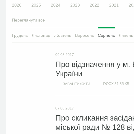
2026
2025
2024
2023
2022
2021
20
Переглянути все
Грудень
Листопад
Жовтень
Вересень
Серпень
Липень
09.08.2017
Про відзначення у м. 
України
DOCX
31.85 КБ
ЗАВАНТИЖИТИ
07.08.2017
Про скликання засіда
міської ради № 128 ві