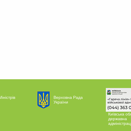
Міністрів
Верховна Рада
України
Київська об
державна
адміністрац