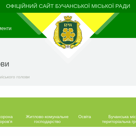
ОФІЦІЙНИЙ САЙТ БУЧАНСЬКОЇ МІСЬКОЇ РАДИ
менти
ови
іського голови
хорона
Житлово-комунальне
Освіта
Бучанська міс
оров’я
господарство
територіальна г