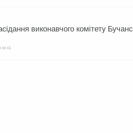
асідання виконавчого комітету Бучанс
9.98 КБ