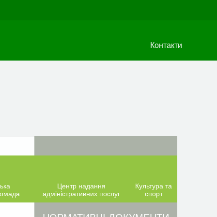
Контакти
ька
Центр надання
Культура та
ромада
адміністративних послуг
спорт