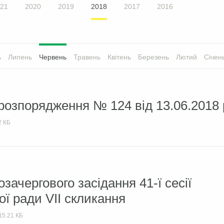
21
2020
2019
2018
2017
2016
ь
Липень
Червень
Травень
Квітень
Березень
Лютий
Січен
розпорядження № 124 від 13.06.2018 
2 КБ
зачергового засідання 41-ї сесії
ої ради VII скликання
15.21 КБ