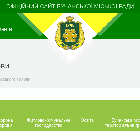
ОФІЦІЙНИЙ САЙТ БУЧАНСЬКОЇ МІСЬКОЇ РАДИ
менти
ови
іського голови
хорона
Житлово-комунальне
Освіта
Бучанська міс
оров’я
господарство
територіальна г