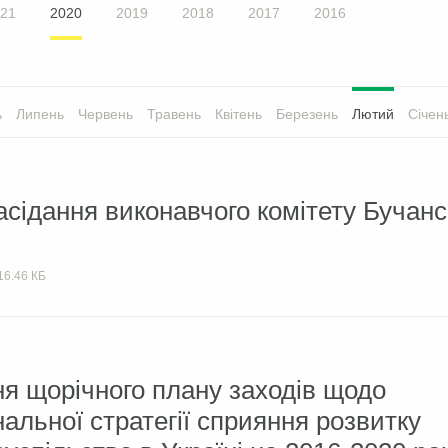
21
2020
2019
2018
2017
2016
ь
Липень
Червень
Травень
Квітень
Березень
Лютий
Січен
асідання виконавчого комітету Бучанс
16.46 КБ
я щорічного плану заходів щодо
нальної стратегії сприяння розвитку