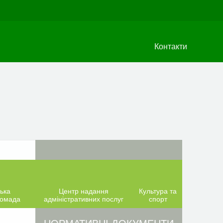
Контакти
ька
Центр надання
Культура та
ромада
адміністративних послуг
спорт