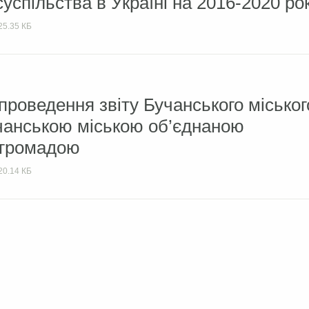
успільства в Україні на 2016-2020 ро
25.35 КБ
проведення звіту Бучанського міськог
чанською міською об’єднаною
 громадою
20.14 КБ