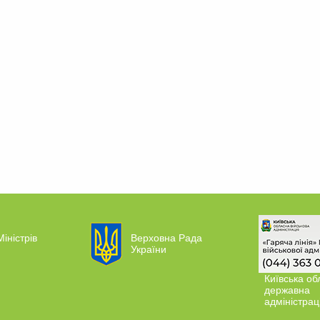
Міністрів
Верховна Рада
України
Київська об
державна
адміністрац