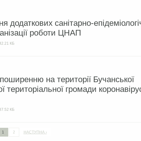
я додаткових санітарно-епідеміологі
ганізації роботи ЦНАП
42.21 КБ
 поширенню на території Бучанської
ої територіальної громади коронавіру
37.52 КБ
1
2
НАСТУПНА ›