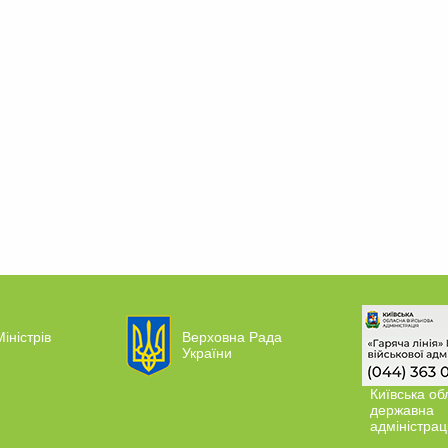
іністрів
Верховна Рада
України
Київська об
державна
адміністрац