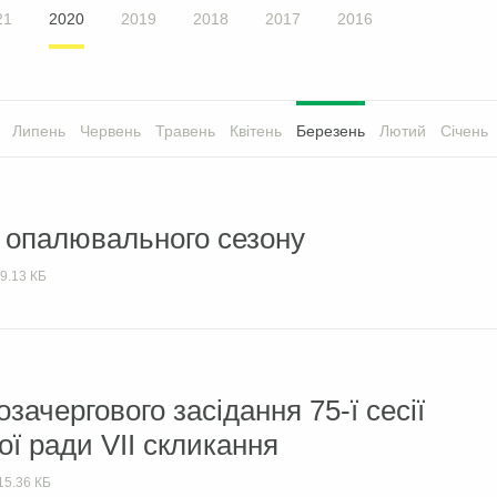
21
2020
2019
2018
2017
2016
Липень
Червень
Травень
Квітень
Березень
Лютий
Січень
 опалювального сезону
9.13 КБ
зачергового засідання 75-ї сесії
ої ради VII скликання
15.36 КБ