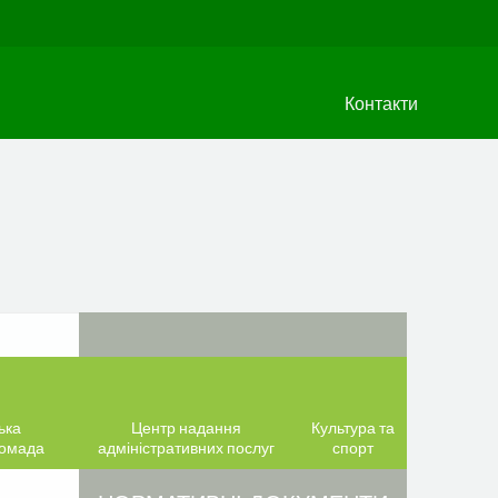
Контакти
ька
Центр надання
Культура та
ромада
адміністративних послуг
спорт