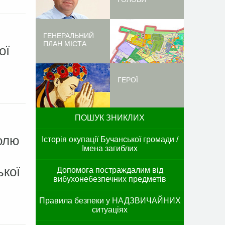
ГЕНЕРАЛЬНИЙ
ПЛАН МІСТА
ої
ГЕРОЇ
ПОШУК ЗНИКЛИХ
ролю
Історія окупації Бучанської громади /
Імена загиблих
ької
Допомога постраждалим від
вибухонебезпечних предметів
Правила безпеки у НАДЗВИЧАЙНИХ
ситуаціях