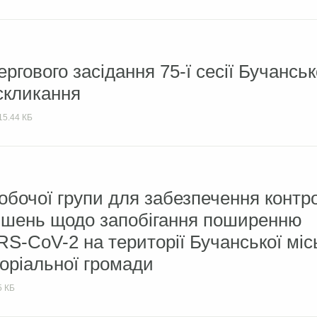
ргового засідання 75-ї сесії Бучанськ
 скликання
15.44 КБ
обочої групи для забезпечення конт
ішень щодо запобігання поширенню
S-CoV-2 на території Бучанської міс
торіальної громади
5 КБ