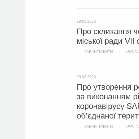
19.03.2020
Про скликання че
міської ради VII
DOCX
ЗАВАНТИЖИТИ
18.03.2020
Про утворення р
за виконанням р
коронавірусу SAR
об’єднаної тери
DOC
4
ЗАВАНТИЖИТИ