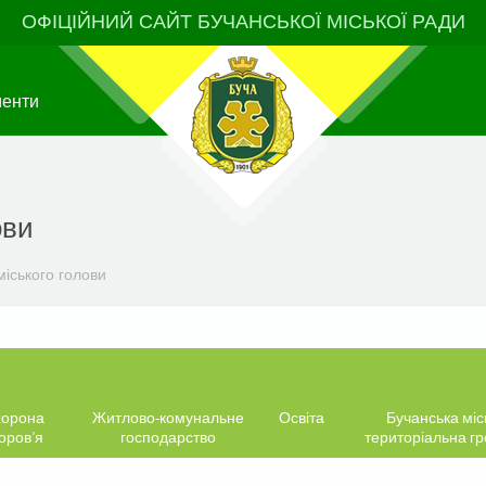
ОФІЦІЙНИЙ САЙТ БУЧАНСЬКОЇ МІСЬКОЇ РАДИ
менти
ови
іського голови
орона
Житлово-комунальне
Освіта
Бучанська міс
оров’я
господарство
територіальна г