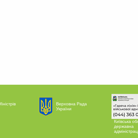
іністрів
Верховна Рада
України
Київська об
державна
адміністрац