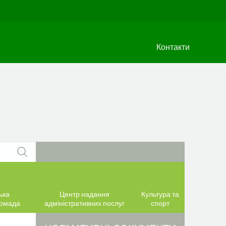
Контакти
ька
Центр надання
Культура та
ромада
адміністративних послуг
спорт