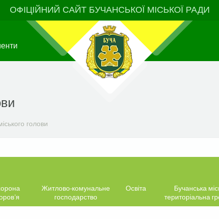
ОФІЦІЙНИЙ САЙТ БУЧАНСЬКОЇ МІСЬКОЇ РАДИ
менти
ови
іського голови
орона
Житлово-комунальне
Освіта
Бучанська міс
оров’я
господарство
територіальна г