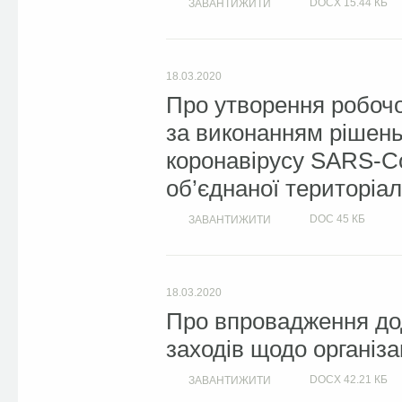
DOCX
15.44 КБ
ЗАВАНТИЖИТИ
18.03.2020
Про утворення робочо
за виконанням рішен
коронавірусу SARS-Co
об’єднаної територіа
DOC
45 КБ
ЗАВАНТИЖИТИ
18.03.2020
Про впровадження дод
заходів щодо організ
DOCX
42.21 КБ
ЗАВАНТИЖИТИ