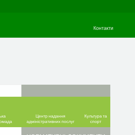
Контакти
ька
Центр надання
Культура та
ромада
адміністративних послуг
спорт