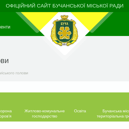
ОФІЦІЙНИЙ САЙТ БУЧАНСЬКОЇ МІСЬКОЇ РАДИ
менти
ови
іського голови
орона
Житлово-комунальне
Освіта
Бучанська міс
оров’я
господарство
територіальна г