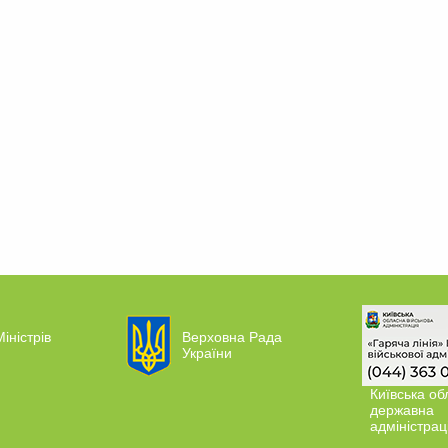
іністрів
Верховна Рада
України
Київська об
державна
адміністрац