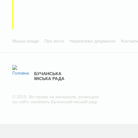
Міська влада
Про місто
Нормативні документи
Контакт
БУЧАНСЬКА
МІСЬКА РАДА
© 2015. Всі права на матеріали, розміщені
на сайті, належать Бучанській міській раді