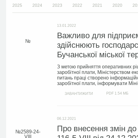
2025
2024
2023
2022
2021
2020
20
13.01.2022
Важливо для підприєм
здійснюють господарсь
Бучанської міської те
З метою прийняття оперативних рі
заробітної плати, Міністерством е
питань праці створено інформаційн
заробітної плати, інформувати Мініс
PDF
1.54 МБ
ЗАВАНТИЖИТИ
06.12.2021
Про внесення змін до
2589-24-
VIІІ