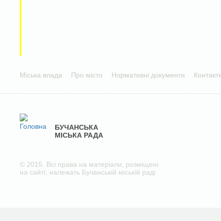
Міська влада
Про місто
Нормативні документи
Контакт
БУЧАНСЬКА
МІСЬКА РАДА
© 2015. Всі права на матеріали, розміщені
на сайті, належать Бучанській міській раді