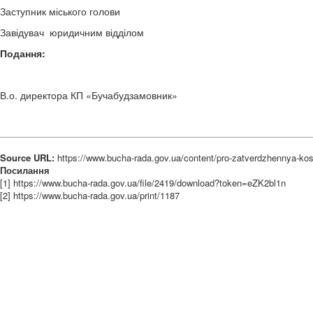
Заступник міського голо
Завідувач юридичним відділ
Подання:
В.о. директора КП «Бучабудзамовн
Source URL:
https://www.bucha-rada.gov.ua/content/pro-zatverdzhennya-kos
Посилання
[1] https://www.bucha-rada.gov.ua/file/2419/download?token=eZK2bl1n
[2] https://www.bucha-rada.gov.ua/print/1187