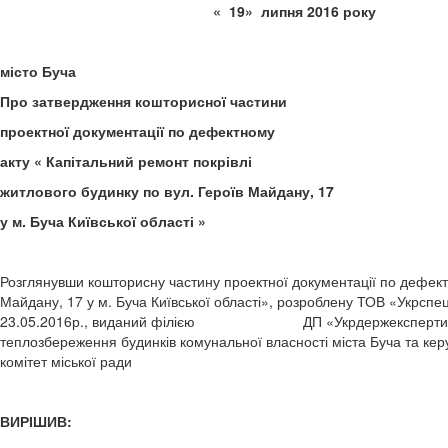
« 19» липня 
місто Буча
Про затвердження кошторисної частини
проектної документації по дефектному
акту « Капітальний ремонт покрівлі
житлового будинку по вул. Героїв Майдану, 17
у м. Буча Київської області »
Розглянувши кошторисну частину проектної документації по дефектн
Майдану, 17 у м. Буча Київської області», розроблену ТОВ «Укрспец
23.05.2016р., виданий філією ДП «Укрдержекспертиза» у Ки
теплозбереження будинків комунальної власності міста Буча та ке
комітет міської ради
ВИРІШИВ: