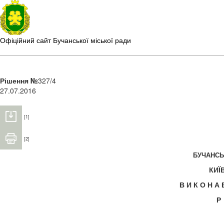
Офіційний сайт Бучанської міської ради
Рішення №
327/4
27.07.2016
[1]
[2]
БУЧАНС
КИЇ
В И К О Н А
Р