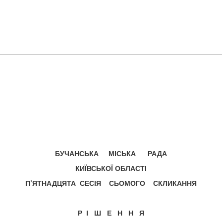
БУЧАНСЬКА МІСЬКА РАДА
КИЇВСЬКОЇ ОБЛАСТІ
П’ЯТНАДЦЯТА СЕСІЯ СЬОМОГО СКЛИКАННЯ
Р І Ш Е Н Н Я