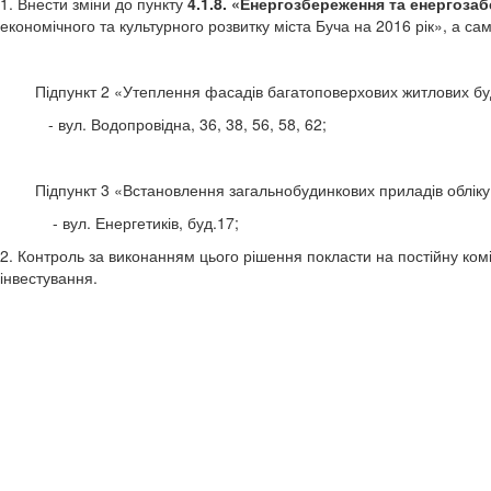
1. Внести зміни до пункту
4.1.8. «Енергозбереження та енергоза
економічного та культурного розвитку міста Буча на 2016 рік», а са
Підпункт 2 «Утеплення фасадів багатоповерхових житлових будин
- вул. Водопровідна, 36, 38, 56, 58, 62;
Підпункт 3 «Встановлення загальнобудинкових приладів обліку те
- вул. Енергетиків, буд.17;
2. Контроль за виконанням цього рішення покласти на постійну ком
інвестування.