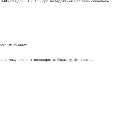
118-06-VІI від 28.01.2016 «Про затвердження Програми соціально-
повнити абзацом:
тлово-комунального господарства, бюджету, фінансів та