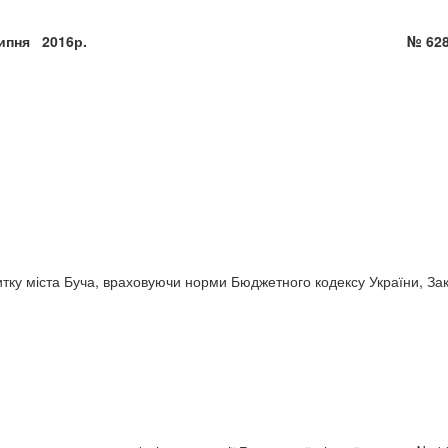
8 » липня 2016р. № 628 - 15 
итку міста Буча, враховуючи норми Бюджетного кодексу України, За