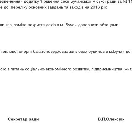
безпечення»
додатку 1 рішення сесії Бучанської міської ради за № 
ме до переліку основних завдань та заходів на 2016 рік:
ків, заміна покриття дахів в м. Буча» доповнити абзацами:
плової енергії багатоповерхових житлових будинків в м.Буча» до
ісію з питань соціально-економічного розвитку, підприємництва, жи
Секретар ради В.П.Олексюк