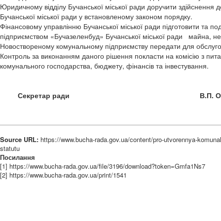
Юридичному відділу Бучанської міської ради доручити здійснення 
Бучанської міської ради у встановленому законом порядку.
Фінансовому управлінню Бучанської міської ради підготовити та по
підприємством «Бучазеленбуд» Бучанської міської ради майна, необ
Новоствореному комунальному підприємству передати для обслуго
Контроль за виконанням даного рішення покласти на комісію з п
комунального господарства, бюджету, фінансів та інвестування.
Секретар ради В.П. Олек
Source URL:
https://www.bucha-rada.gov.ua/content/pro-utvorennya-komuna
statutu
Посилання
[1] https://www.bucha-rada.gov.ua/file/3196/download?token=Gmfa1Ns7
[2] https://www.bucha-rada.gov.ua/print/1541