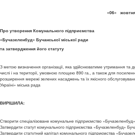
«06» жовтня
Про утворення Комунального підприємства
«Бучазеленбуд» Бучанської міської ради
та затвердження його статуту
З метою визначення організації, яка здійснюватиме утримання та д
числі і на території, умовною площею 890 га., а також для посиле
розширення мережі зелених насаджень та їх якісного обслуговуванн
Україні» міська рада
ВИРІШИЛА:
Створити спеціалізоване комунальне підприємство «Бучазеленбуд» 
Затвердити статут комунального підприємства «Бучазеленбуд» Бучан
Затвердити статутний капітал комунального підприємства «Бучазелен