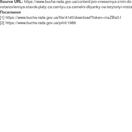
Source URL:
https://www.bucha-rada.gov.ua/content/pro-vnesennya-zmin-do-
vstanovlennya-stavok-platy-za-zemlyu-za-zemelni-dilyanky-na-terytoriyi-mist
Посилання
[1] https://www.bucha-rada.gov.ua/file/4140/download?token=msZBa3-I
[2] https://www.bucha-rada.gov.ua/print/1989