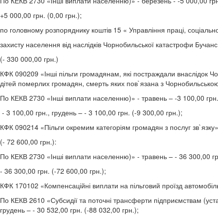
По КЕКВ 2730 «Інші виплати населенню)» - березень - -5 000,00 грн
+5 000,00 грн. (0,00 грн.);
по головному розпоряднику коштів 15 « Управління праці, соціально
захисту населення від наслідків Чорнобильської катастрофи Бучансь
(- 330 000,00 грн.)
КФК 090209 «Інші пільги громадянам, які постраждали внаслідок Чо
дітей померлих громадян, смерть яких пов`язана з Чорнобильською 
По КЕКВ 2730 «Інші виплати населенню)» - травень – -3 100,00 грн.
- 3 100,00 грн., грудень – - 3 100,00 грн. (-9 300,00 грн.);
КФК 090214 «Пільги окремим категоріям громадян з послуг зв`язку»
(- 72 600,00 грн.):
По КЕКВ 2730 «Інші виплати населенню)» - травень – - 36 300,00 гр
- 36 300,00 грн. (-72 600,00 грн.);
КФК 170102 «Компенсаційні виплати на пільговий проїзд автомобіль
По КЕКВ 2610 «Субсидії та поточні трансферти підприємствам (устано
грудень – - 30 532,00 грн. (-88 032,00 грн.);