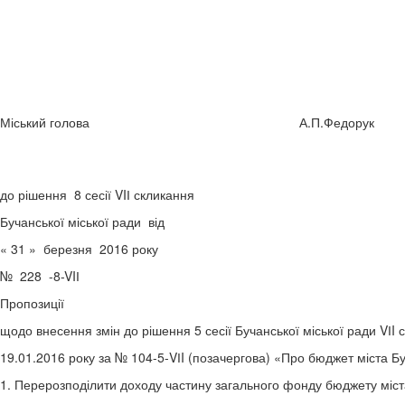
Міський голова А.П.Федорук
Дода
до рішення 8 сесії VIІ скликання
Бучанської міської ради від
« 31 » березня 2016 року
№ 228 -8-VIІ
Пропозиції
щодо внесення змін до рішення 5 сесії Бучанської міської ради VІI 
19.01.2016 року за № 104-5-VІI (позачергова) «Про бюджет міста Бу
1. Перерозподілити доходу частину загального фонду бюджету міста