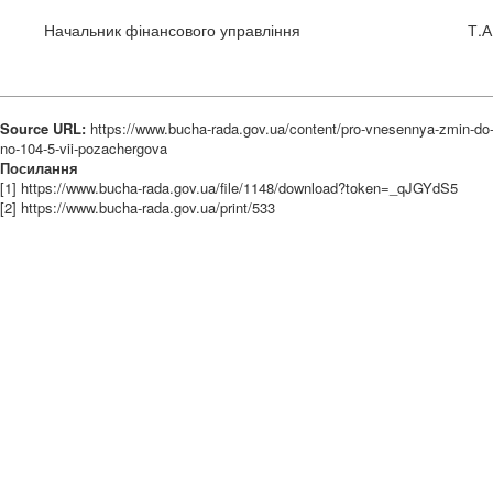
Начальник фінансового управління Т.А.С
Source URL:
https://www.bucha-rada.gov.ua/content/pro-vnesennya-zmin-do-r
no-104-5-vii-pozachergova
Посилання
[1] https://www.bucha-rada.gov.ua/file/1148/download?token=_qJGYdS5
[2] https://www.bucha-rada.gov.ua/print/533