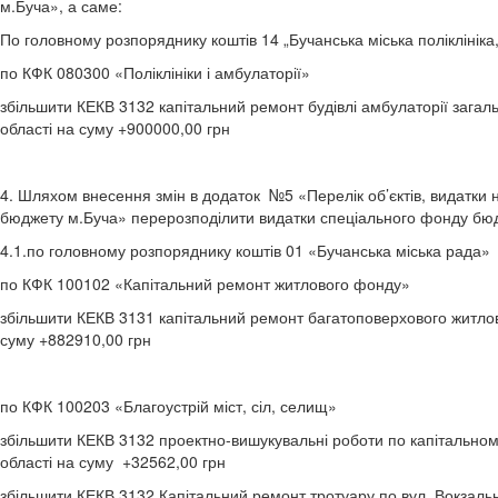
м.Буча», а саме:
По головному розпоряднику коштів 14 „Бучанська міська поліклініка,
по КФК 080300 «Поліклініки і амбулаторії»
збільшити КЕКВ 3132 капітальний ремонт будівлі амбулаторії загаль
області на суму +900000,00 грн
4. Шляхом внесення змін в додаток №5 «Перелік об’єктів, видатки н
бюджету м.Буча» перерозподілити видатки спеціального фонду бюд
4.1.по головному розпоряднику коштів 01 «Бучанська міська рада»
по КФК 100102 «Капітальний ремонт житлового фонду»
збільшити КЕКВ 3131 капітальний ремонт багатоповерхового житлово
суму +882910,00 грн
по КФК 100203 «Благоустрій міст, сіл, селищ»
збільшити КЕКВ 3132 проектно-вишукувальні роботи по капітальному
області на суму +32562,00 грн
збільшити КЕКВ 3132 Капітальний ремонт тротуару по вул. Вокзальні