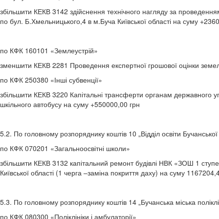
збільшити КЕКВ 3142 здійснення технічного нагляду за проведенням
по бул. Б.Хмельницького,4 в м.Буча Київської області на суму +2360
по КФК 160101 «Землеустрій»
зменшити КЕКВ 2281 Проведення експертної грошової оцінки земель
по КФК 250380 «Інші субвенції»
збільшити КЕКВ 3220 Капітальні трансферти органам державного упр
шкільного автобусу на суму +550000,00 грн
5.2. По головному розпоряднику коштів 10 „Відділ освіти Бучанської 
по КФК 070201 «Загальноосвітні школи»
збільшити КЕКВ 3132 капітальний ремонт будівлі НВК «ЗОШ 1 ступен
Київської області (1 черга –заміна покриття даху) на суму 1167204,
5.3. По головному розпоряднику коштів 14 „Бучанська міська поліклі
по КФК 080300 «Поліклініки і амбулаторії»