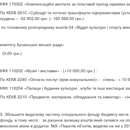
КФК 170302 «Компенсаційні виплати за пільговий проїзд окремих кат
По КЕКВ 2610 «Субсидії та поточні трансферти підприємствам (устано
грудень – -52 902,00 грн. (- 160 068,00 грн.)
по головному розпоряднику коштів 24 «Відділ культури і спорту вик
комітету Бучанської міської ради»
(0,00 грн.)
КФК 110202 «Музеї і виставки» - (+10 000,00 грн.) :
По КЕКВ 2240 «Оплата послуг (крім комунальних)» - січень - + 10 00
КФК 110204 «Палаци і будинки культури , клуби та інші мистецькі зак
По КЕКВ 2210 «Предмети, матеріали, обладнання та інвентар» - січен
3. Збільшити видаткову частину спеціального фонду бюджету міста 
фонду, в тому числі : за рахунок залишку коштів який склався на 
внесення зміни в додаток №5 «Перелік об’єктів, видатки на які у 