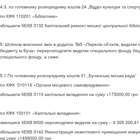
4.3. по головному розпоряднику коштів 24 „Відділ культури та спорт
по КФК 110201 «Бібліотеки»
збільшити КЕКВ 3132 Капітальний ремонт міської центральної бібліот
5. Шляхом внесення змін в додаток №5 «Перелік об’єктів, видатки н
бюджету м.Буча» перерозподілити видатки спеціального фонду бюдж
спеціального фонду, а саме:
5.1.По головному розпоряднику коштів 01 „Бучанська міська рада”
по КФК 010116 «Органи місцевого самоврядування»
збільшити КЕКВ 3110 капітальні вкладення на суму +175000,00 грн
по КФК 150101 «Капітальні вкладення»
зменшити КЕКВ 9000 нерозподілені видатки на суму – 4 305 200,41
збільшити КЕКВ 3142 Реконструкція нежитлового приміщення комунал
на суму +1499000,00 грн