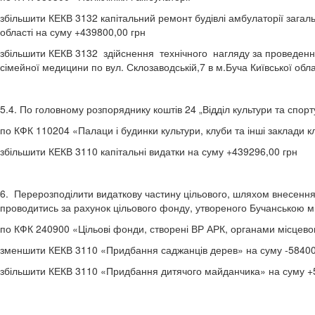
збільшити КЕКВ 3132 капітальний ремонт будівлі амбулаторії загаль
області на суму +439800,00 грн
збільшити КЕКВ 3132 здійснення технічного нагляду за проведенням
сімейної медицини по вул. Склозаводській,7 в м.Буча Київської обл
5.4. По головному розпоряднику коштів 24 „Відділ культури та спорт
по КФК 110204 «Палаци і будинки культури, клуби та інші заклади к
збільшити КЕКВ 3110 капітальні видатки на суму +439296,00 грн
6. Перерозподілити видаткову частину цільового, шляхом внесення з
проводитись за рахунок цільового фонду, утвореного Бучанською м
по КФК 240900 «Цільові фонди, створені ВР АРК, органами місцево
зменшити КЕКВ 3110 «Придбання саджанців дерев» на суму -58400,
збільшити КЕКВ 3110 «Придбання дитячого майданчика» на суму +5