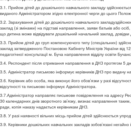
3.1. Прийом дітей до дошкільного навчального закладу здійснюється
виданого Адміністратором згідно електронної черги до цього Полож
3.2. Зарахування дітей до дошкільного навчального закладуздійсн
заклад (зі змінами) на підставі направлення, заяви батьків або осіб
що дитина може відвідувати дошкільний начальний заклад, довідки 
3.3. Прийом дітей до груп компенсуючого типу (спеціальних) здійс
заклад затвердженого Постановою Кабінету Міністрів України від 12
педагогічної консультації м. Буча направлення відділу освіти Бучан
3.4. Респондент після отримання направлення в ДНЗ протягом 5 днів
3.5. Адміністратор письмово інформує керівників ДНЗ про видачу н
3.6. Керівник або особа, яка виконує його обов’язки у разі відсутн
відсутності та письмово інформує Адміністратора.
3.7.Адміністратор направляє письмове повідомлення на адресу Рес
30 календарних днів зворотного зв’язку, визнає направлення таким, 
ради, копія наказу надається керівникам ДНЗ.
3.8. У разі наявності вільних місць прийом дітей здійснюється упр
3.9. Керівники дошкільних навчальних закладів зобов’язані негайно 