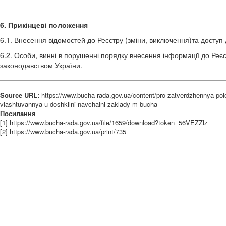
6. Прикінцеві положення
6.1. Внесення відомостей до Реєстру (зміни, виключення)та доступ д
6.2. Особи, винні в порушенні порядку внесення інформації до Реєс
законодавством України.
Source URL:
https://www.bucha-rada.gov.ua/content/pro-zatverdzhennya-polo
vlashtuvannya-u-doshkilni-navchalni-zaklady-m-bucha
Посилання
[1] https://www.bucha-rada.gov.ua/file/1659/download?token=56VEZZlz
[2] https://www.bucha-rada.gov.ua/print/735