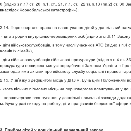
0 (згідно з п.17 ст. 20, п.1. ст.. 21, п.1. ст.. 22 та п.13 (пп.2) ст.
внаслідок Чорнобильської катастрофи»);
2.14. Першочергове право на влаштування дітей у дошкільний навча
- діти з родин внутрішньо-переміщених осіб(згідно зі ст.9,11 Зако
- діти військовослужбовців, в тому числі учасників АТО (згідно з п.
членів їх сімей»),
- діти військовослужбовців військової прокуратури (згідно з п.4 ст.
прокуратури поширюються усі передбачені Законом України «Про соц
законодавчими актами про військову службу соціальні і правові гаран
2.15. У зв’язку з дефіцитом місць у ДНЗ м. Буча цим Положенням в
- квота вільних пільгових місць на першочергове влаштування у дош
- першочергове влаштування у дошкільні навчальні заклади додаткови
м. Буча у разі виходу на роботу; діти працівників бюджетної сфери м
3. Прийом дітей у дошкільний навчальний заклад