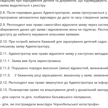
свідоцтво про народження дитини та документи, що підтверджують н
заява видаляється з реєстру.
2.8. Після перевірки даних Адміністратором, заява пропускається 
програмою автоматично відповідно до дати та часу створення заяв
2.9. Респондент має право самостійно відхилити заяву через систему 
збереження даних цієї заяви і відновленню вона не підлягає. Респ
доступу до кабінету керування власними заявами.
2.10. При потребі змінити бажаний для зарахування дитячий садок
письмову заяву Адміністратору.
2.11. Адміністратор має право відхилити заяву у наступних випадка
2.11.1. Заява вже була зареєстрована.
2.11.2. Порушено порядок внесення (зміни) відомостей, визначений п
2.11.3. У бажаному році зарахування, вказаному у заяві, заявлений
2.12. Респондент має право звернутися до Адміністратора за інформа
2.13. Позачергове право на влаштування дітей у дошкільний заклад 
- діти-сироти та діти, позбавлені батьківського піклування,
- діти, які постраждали внаслідок Чорнобильської катастрофи+