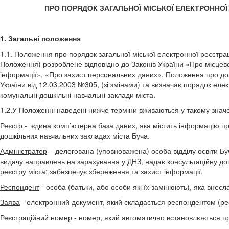
ПРО ПОРЯДОК ЗАГАЛЬНОЇ МІСЬКОЇ ЕЛЕКТРОННОЇ Р
1. Загальні положення
1.1. Положення про порядок загальної міської електронної реєстрац
Положення) розроблене відповідно до Законів України «Про місцеве
інформації», «Про захист персональних даних», Положення про дош
України від 12.03.2003 №305, (зі змінами) та визначає порядок елек
комунальні дошкільні навчальні заклади міста.
1.2.У Положенні наведені нижче терміни вживаються у такому значе
Реєстр
- єдина комп’ютерна база даних, яка містить інформацію про
дошкільних навчальних закладах міста Буча.
Адміністратор
– делегована (уповноважена) особа відділу освіти Бу
видачу направлень на зарахування у ДНЗ, надає консультаційну до
реєстру міста; забезпечує збереження та захист інформації.
Респондент
- особа (батьки, або особи які їх замінюють), яка внес
Заява
- електронний документ, який складається респондентом (р
Реєстраційний номер
- номер, який автоматично встановлюється пр