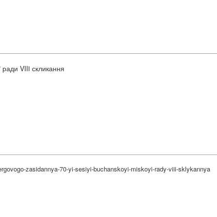
 ради VIIІ скликання
rgovogo-zasidannya-70-yi-sesiyi-buchanskoyi-miskoyi-rady-viii-sklykannya