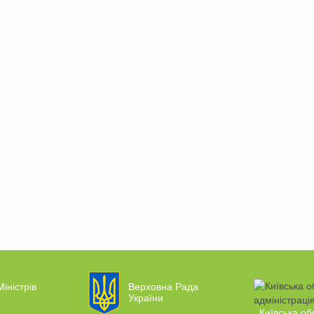
Міністрів
Верховна Рада
України
Київська об