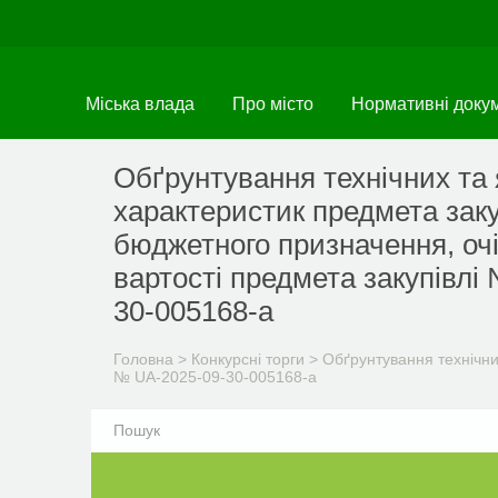
Перейти
до
основного
матеріалу
Міська влада
Про місто
Нормативні доку
Обґрунтування технічних та 
характеристик предмета заку
бюджетного призначення, очі
вартості предмета закупівлі
30-005168-a
Головна
>
Конкурсні торги
>
Обґрунтування технічних
№ UA-2025-09-30-005168-a