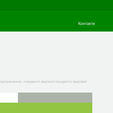
Контакти
призначення, очікуваної вартості предмета закупівлі