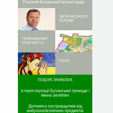
Рішення Бучанської міської ради
ЗВІТИ МІСЬКОГО
ГОЛОВИ
ГЕНЕРАЛЬНИЙ
ПЛАН МІСТА
ГЕРОЇ
ПОШУК ЗНИКЛИХ
Історія окупації Бучанської громади /
Імена загиблих
Допомога постраждалим від
вибухонебезпечних предметів