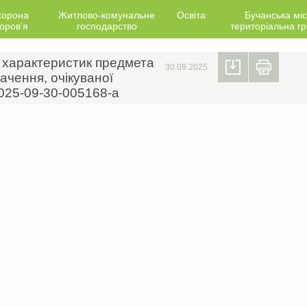
хорона
Житлово-комунальне
Освіта
Бучанська міс
оров’я
господарство
територіальна г
х характеристик предмета
30.09.2025
ачення, очікуваної
2025-09-30-005168-a