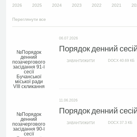
2026
2025
2024
2023
2022
2021
20
Переглянути все
06.07.2026
Порядок денний сесій 
Порядок
денний
DOCX
40.69 КБ
ЗАВАНТИЖИТИ
позачергового
засідання 91-ї
сесії
Бучанської
міської ради
VIIІ скликання
11.06.2026
Порядок денний сесій 
Порядок
денний
DOCX
37.3 КБ
ЗАВАНТИЖИТИ
позачергового
засідання 90-ї
сесії