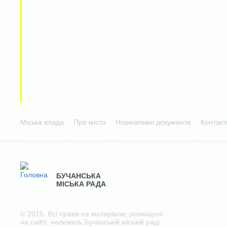
Міська влада
Про місто
Нормативні документи
Контакт
БУЧАНСЬКА
МІСЬКА РАДА
© 2015. Всі права на матеріали, розміщені
на сайті, належать Бучанській міській раді