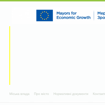
Міська влада
Про місто
Нормативні документи
Контакт