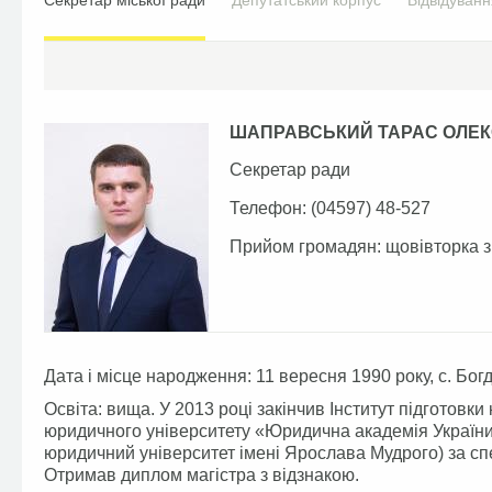
Секретар міської ради
Депутатський корпус
Відвідуван
ШАПРАВСЬКИЙ ТАРАС ОЛЕ
Секретар ради
Телефон:
(04597) 48-527
Прийом громадян:
щовівторка з
Дата і місце народження: 11 вересня 1990 року, с. Бог
Освіта: вища. У 2013 році закінчив Інститут підготовк
юридичного університету «Юридична академія України
юридичний університет імені Ярослава Мудрого) за сп
Отримав диплом магістра з відзнакою.