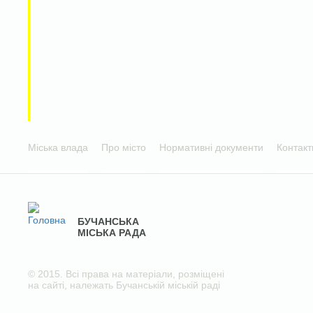
Міська влада
Про місто
Нормативні документи
Контакт
БУЧАНСЬКА
МІСЬКА РАДА
© 2015. Всі права на матеріали, розміщені
на сайті, належать Бучанській міській раді