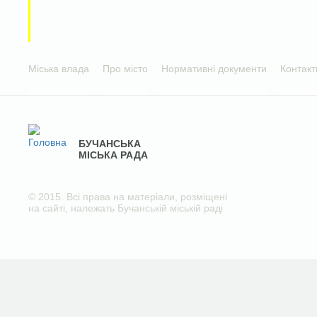
Міська влада
Про місто
Нормативні документи
Контакт
БУЧАНСЬКА
МІСЬКА РАДА
© 2015. Всі права на матеріали, розміщені
на сайті, належать Бучанській міській раді