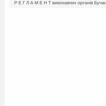
Р Е Г Л А М Е Н Т виконавчих органів Бучан