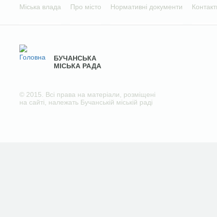
Міська влада
Про місто
Нормативні документи
Контакт
БУЧАНСЬКА
МІСЬКА РАДА
© 2015. Всі права на матеріали, розміщені
на сайті, належать Бучанській міській раді