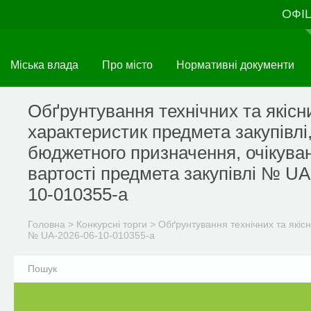
Перейти
ОФІ
до
основного
матеріалу
Міська влада
Про місто
Нормативні документи
Обґрунтування технічних та якісн
характеристик предмета закупівлі
бюджетного призначення, очікува
вартості предмета закупівлі № UA
10-010355-a
Головна
>
Конкурсні торги
>
Обґрунтування технічних та якісн
№ UA-2026-06-10-010355-a