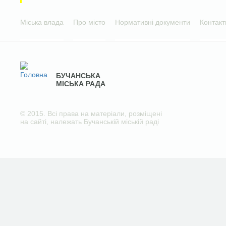
Міська влада
Про місто
Нормативні документи
Контакт
БУЧАНСЬКА
МІСЬКА РАДА
© 2015. Всі права на матеріали, розміщені
на сайті, належать Бучанській міській раді