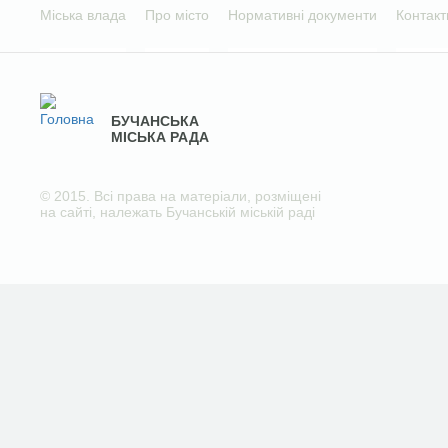
Міська влада
Про місто
Нормативні документи
Контакт
БУЧАНСЬКА
МІСЬКА РАДА
© 2015. Всі права на матеріали, розміщені
на сайті, належать Бучанській міській раді