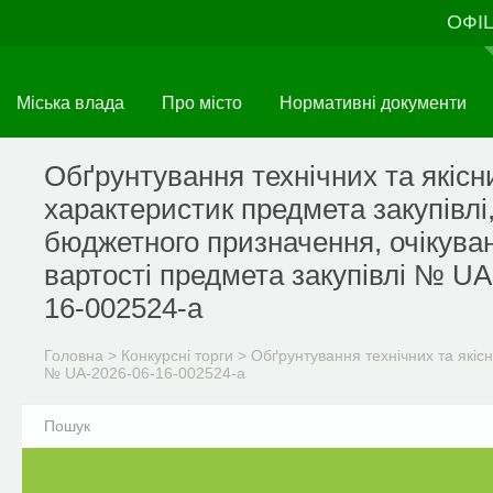
Перейти
ОФІ
до
основного
матеріалу
Міська влада
Про місто
Нормативні документи
Обґрунтування технічних та якісн
характеристик предмета закупівлі
бюджетного призначення, очікува
вартості предмета закупівлі № UA
16-002524-a
Головна
>
Конкурсні торги
>
Обґрунтування технічних та якісн
№ UA-2026-06-16-002524-a