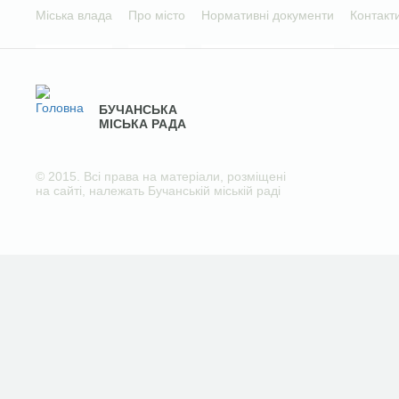
Міська влада
Про місто
Нормативні документи
Контакт
БУЧАНСЬКА
МІСЬКА РАДА
© 2015. Всі права на матеріали, розміщені
на сайті, належать Бучанській міській раді