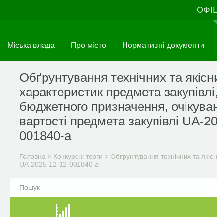
Перейти
ОФІ
до
основного
матеріалу
Міська влада
Про місто
Нормативні документи
Обґрунтування технічних та якісн
характеристик предмета закупівлі
бюджетного призначення, очікува
вартості предмета закупівлі UA-2
001840-a
Головна
>
Конкурсні торги
>
Обґрунтування технічних та якісн
UA-2025-12-12-001840-a