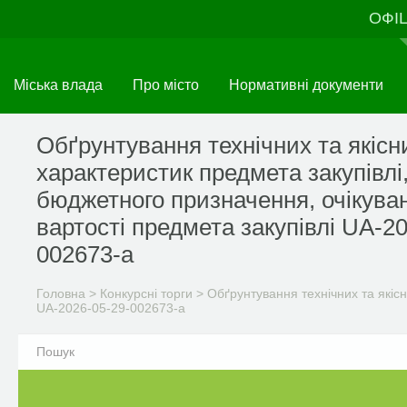
Перейти
ОФІ
до
основного
матеріалу
Міська влада
Про місто
Нормативні документи
Обґрунтування технічних та якісн
характеристик предмета закупівлі
бюджетного призначення, очікува
вартості предмета закупівлі UA-2
002673-a
Головна
>
Конкурсні торги
>
Обґрунтування технічних та якісн
UA-2026-05-29-002673-a