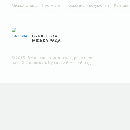
Міська влада
Про місто
Нормативні документи
Контакт
БУЧАНСЬКА
МІСЬКА РАДА
© 2015. Всі права на матеріали, розміщені
на сайті, належать Бучанській міській раді