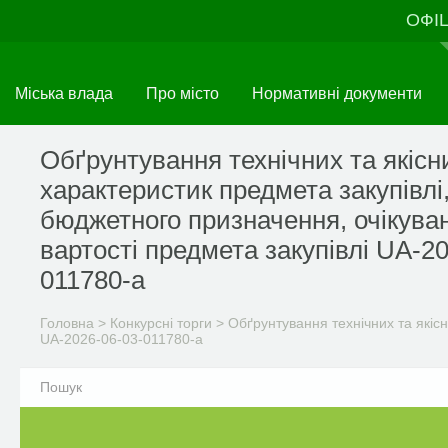
Перейти
ОФІ
до
основного
матеріалу
Міська влада
Про місто
Нормативні документи
Обґрунтування технічних та якісн
характеристик предмета закупівлі
бюджетного призначення, очікува
вартості предмета закупівлі UA-2
011780-a
Головна
>
Конкурсні торги
>
Обґрунтування технічних та якісн
UA-2026-06-03-011780-a