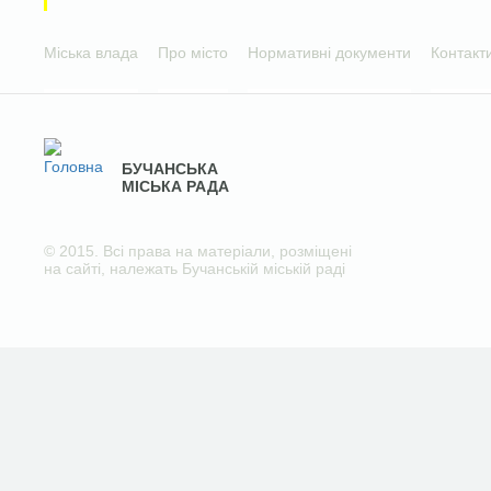
Міська влада
Про місто
Нормативні документи
Контакт
БУЧАНСЬКА
МІСЬКА РАДА
© 2015. Всі права на матеріали, розміщені
на сайті, належать Бучанській міській раді