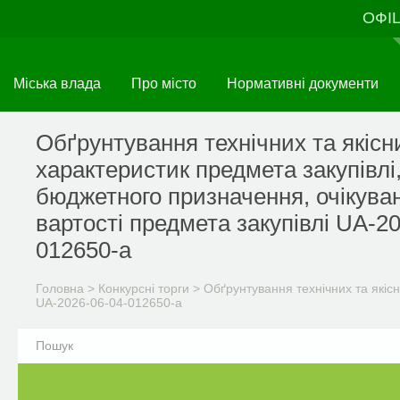
Перейти
ОФІ
до
основного
матеріалу
Міська влада
Про місто
Нормативні документи
Обґрунтування технічних та якісн
характеристик предмета закупівлі
бюджетного призначення, очікува
вартості предмета закупівлі UA-2
012650-a
Головна
>
Конкурсні торги
>
Обґрунтування технічних та якісн
UA-2026-06-04-012650-a