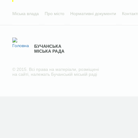
Міська влада
Про місто
Нормативні документи
Контакт
БУЧАНСЬКА
МІСЬКА РАДА
© 2015. Всі права на матеріали, розміщені
на сайті, належать Бучанській міській раді