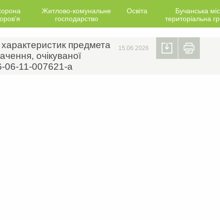
хорона
Житлово-комунальне
Освіта
Бучанська міс
оров’я
господарство
територіальна г
х характеристик предмета
15.06.2026
ачення, очікуваної
6-06-11-007621-a