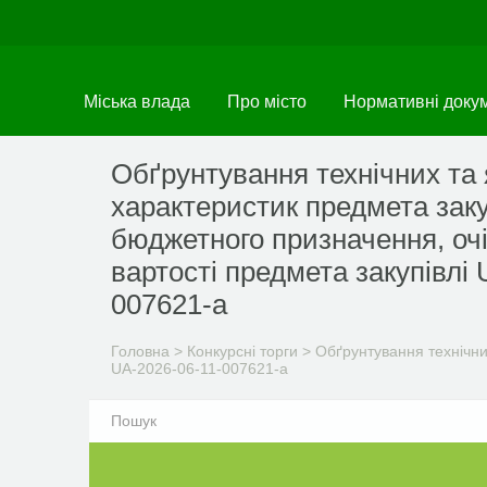
Перейти
до
основного
матеріалу
Міська влада
Про місто
Нормативні доку
Обґрунтування технічних та 
характеристик предмета заку
бюджетного призначення, очі
вартості предмета закупівлі 
007621-a
Головна
>
Конкурсні торги
>
Обґрунтування технічних
UA-2026-06-11-007621-a