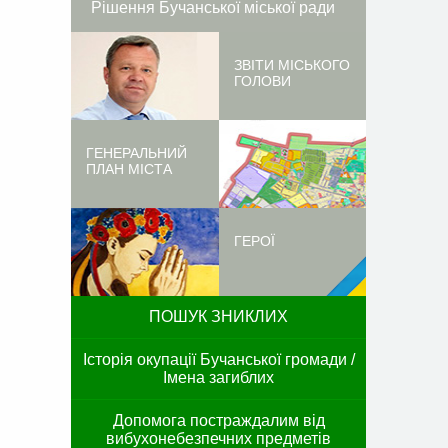
Рішення Бучанської міської ради
ЗВІТИ МІСЬКОГО
ГОЛОВИ
ГЕНЕРАЛЬНИЙ
ПЛАН МІСТА
ГЕРОЇ
ПОШУК ЗНИКЛИХ
Історія окупації Бучанської громади /
Імена загиблих
Допомога постраждалим від
вибухонебезпечних предметів