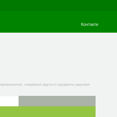
Контакти
призначення, очікуваної вартості предмета закупівлі