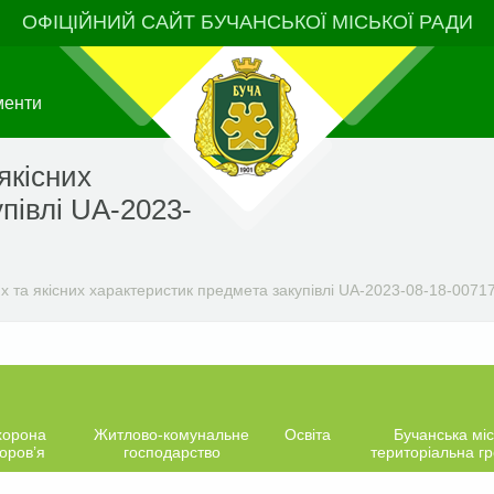
ОФІЦІЙНИЙ САЙТ БУЧАНСЬКОЇ МІСЬКОЇ РАДИ
менти
якісних
півлі UA-2023-
х та якісних характеристик предмета закупівлі UA-2023-08-18-00717
хорона
Житлово-комунальне
Освіта
Бучанська міс
оров’я
господарство
територіальна г