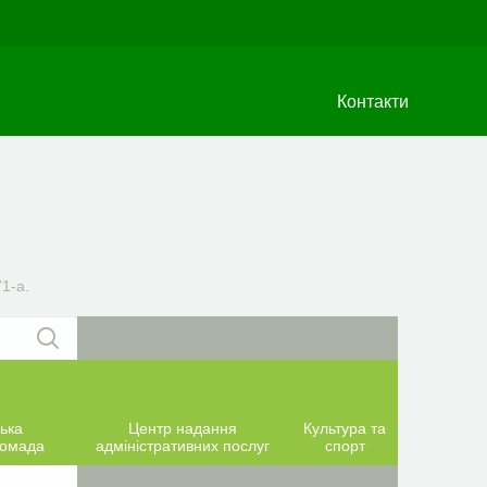
Контакти
1-а.
ька
Центр надання
Культура та
ромада
адміністративних послуг
спорт