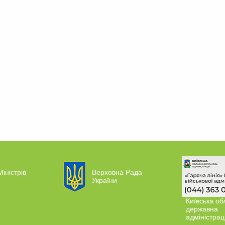
Міністрів
Верховна Рада
України
Київська об
державна
адміністрац