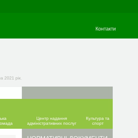
Контакти
а 2021 рік.
ька
Центр надання
Культура та
ромада
адміністративних послуг
спорт