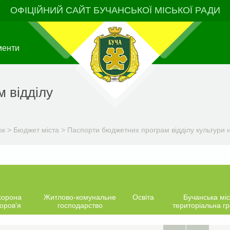
ОФІЦІЙНИЙ САЙТ БУЧАНСЬКОЇ МІСЬКОЇ РАДИ
менти
 відділу
ок
>
Бюджет міста
>
Паспорти бюджетних програм відділу культури н
хорона
Житлово-комунальне
Освіта
Бучанська міс
оров’я
господарство
територіальна г