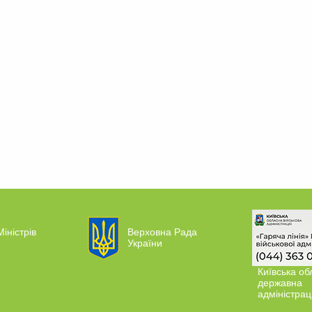
Міністрів
Верховна Рада
України
Київська об
державна
адміністрац