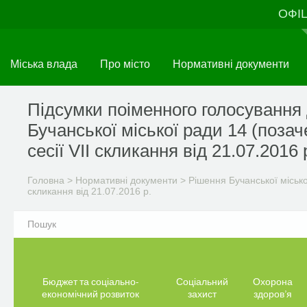
Перейти
ОФІ
до
основного
матеріалу
Міська влада
Про місто
Нормативні документи
Підсумки поіменного голосування 
Бучанської міської ради 14 (позач
сесії VII скликання від 21.07.2016 
Головна
>
Нормативні документи
>
Рішення Бучанської міськ
скликання від 21.07.2016 р.
Бюджет та соціально-
Соціальний
Охорона
економічний розвиток
захист
здоров’я