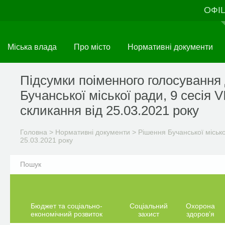
Перейти
ОФІ
до
основного
матеріалу
Міська влада
Про місто
Нормативні документи
Підсумки поіменного голосування 
Бучанської міської ради, 9 сесія VI
скликання від 25.03.2021 року
Головна
>
Нормативні документи
>
Рішення Бучанської міськ
25.03.2021 року
Бюджет та соціально-
Соціальний
Охорона
економічний розвиток
захист
здоров’я